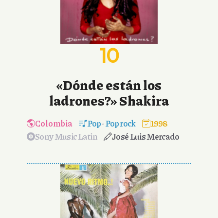
10
«Dónde están los
ladrones?» Shakira
Colombia
Pop
-
Pop rock
1998
Sony Music Latin
José Luis Mercado