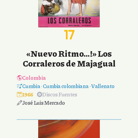
17
«Nuevo Ritmo…!» Los
Corraleros de Majagual
Colombia
Cumbia
-
Cumbia colombiana
-
Vallenato
1966
Discos Fuentes
José Luis Mercado