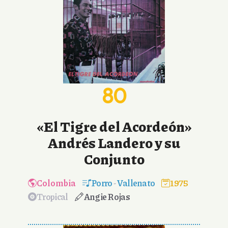
80
«El Tigre del Acordeón»
Andrés Landero y su
Conjunto
Colombia
Porro
-
Vallenato
1975
Tropical
Angie Rojas