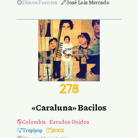
Discos Fuentes
José Luis Mercado
278
«Caraluna» Bacilos
Colombia
-
Estados Unidos
Tropipop
2002