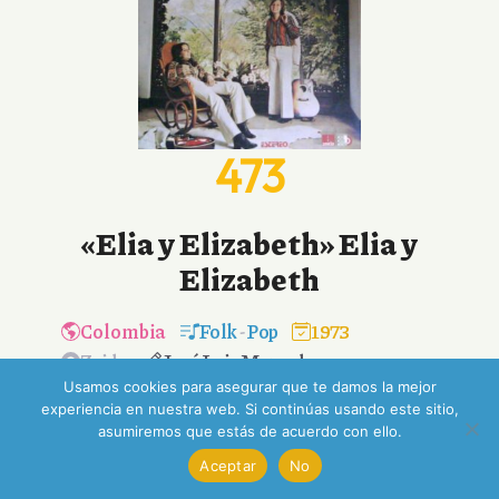
473
«Elia y Elizabeth» Elia y
Elizabeth
Colombia
Folk
-
Pop
1973
Zeida
José Luis Mercado
Usamos cookies para asegurar que te damos la mejor
experiencia en nuestra web. Si continúas usando este sitio,
asumiremos que estás de acuerdo con ello.
Aceptar
No