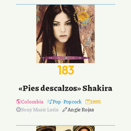
183
«Pies descalzos» Shakira
Colombia
Pop
-
Pop rock
1995
Sony Music Latin
Angie Rojas