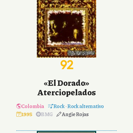
92
«El Dorado»
Aterciopelados
Colombia
Rock
-
Rock alternativo
1995
BMG
Angie Rojas