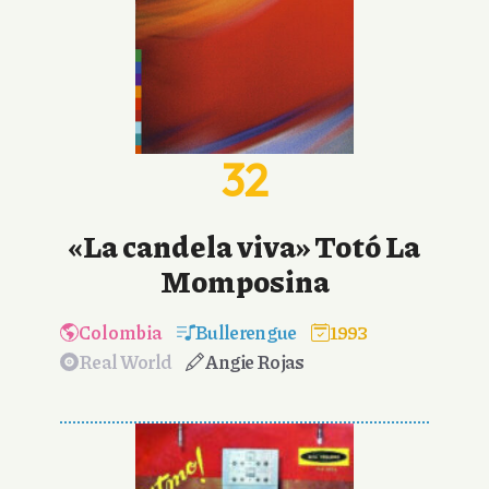
32
«La candela viva» Totó La
Momposina
Colombia
Bullerengue
1993
Real World
Angie Rojas