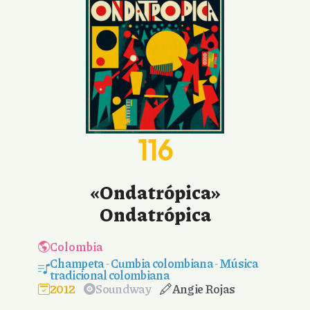
116
«Ondatrópica»
Ondatrópica
Colombia
Champeta
-
Cumbia colombiana
-
Música
tradicional colombiana
2012
Soundway
Angie Rojas