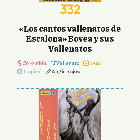
332
«Los cantos vallenatos de
Escalona» Bovea y sus
Vallenatos
Colombia
Vallenato
1962
Tropical
Angie Rojas