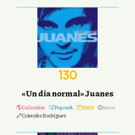
130
«Un día normal» Juanes
Colombia
Pop rock
2002
Surco
Cristofer Rodríguez