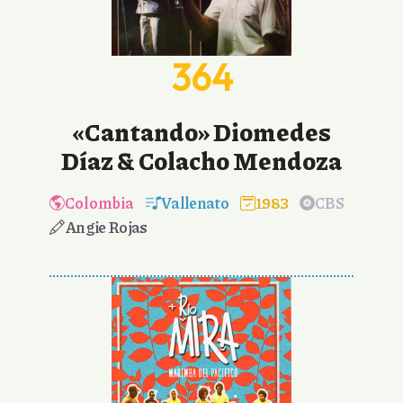
364
«Cantando» Diomedes
Díaz & Colacho Mendoza
Colombia
Vallenato
1983
CBS
Angie Rojas