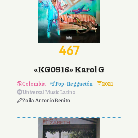
467
«KG0516» Karol G
Colombia
Pop
-
Reggaetón
2021
Universal Music Latino
Zoila Antonio Benito