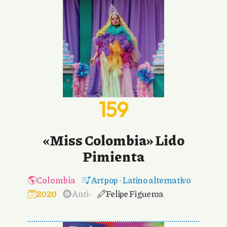
159
«Miss Colombia» Lido
Pimienta
Colombia
Art pop
-
Latino alternativo
2020
Anti-
Felipe Figueroa