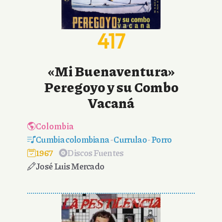
417
«Mi Buenaventura»
Peregoyo y su Combo
Vacaná
Colombia
Cumbia colombiana
-
Currulao
-
Porro
1967
Discos Fuentes
José Luis Mercado