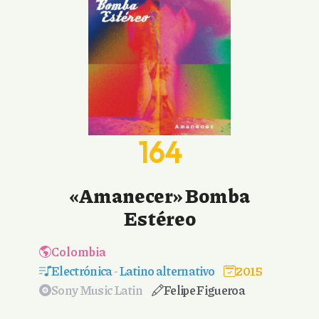
164
«Amanecer» Bomba
Estéreo
Colombia
Electrónica
-
Latino alternativo
2015
Sony Music Latin
Felipe Figueroa