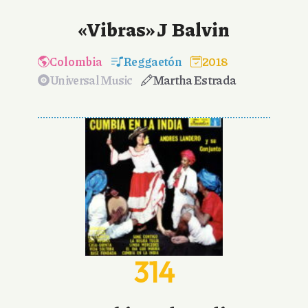
«Vibras» J Balvin
Colombia
Reggaetón
2018
Universal Music
Martha Estrada
314