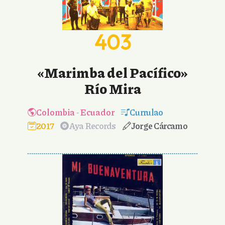
403
«Marimba del Pacífico»
Río Mira
Colombia
-
Ecuador
Currulao
2017
Aya Records
Jorge Cárcamo