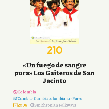
210
«Un fuego de sangre
pura» Los Gaiteros de San
Jacinto
Colombia
Cumbia
-
Cumbia colombiana
-
Porro
2006
Smithsonian Folkways