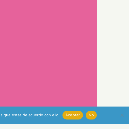
s que estás de acuerdo con ello.
Aceptar
No