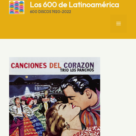
Saltar
Los 600 de Latinoamérica
al
600 DISCOS 1920-2022
contenido
MENÚ