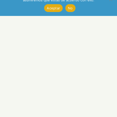
asumiremos que estás de acuerdo con ello.
Aceptar
No