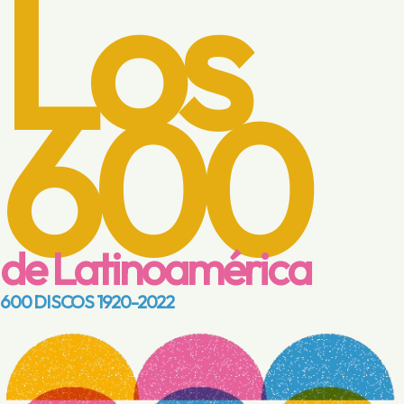
Los
Saltar
al
contenido
600
de Latinoamérica
600 DISCOS 1920-2022