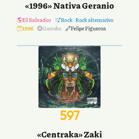
«1996» Nativa Geranio
El Salvador
Rock
-
Rock alternativo
1996
Garrobo
Felipe Figueroa
597
«Centraka» Zaki