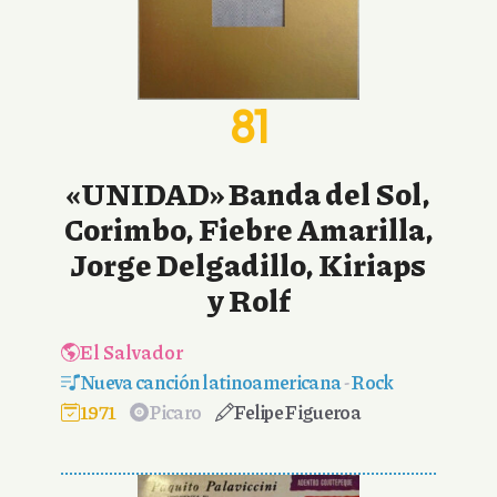
81
«UNIDAD» Banda del Sol,
Corimbo, Fiebre Amarilla,
Jorge Delgadillo, Kiriaps
y Rolf
El Salvador
Nueva canción latinoamericana
-
Rock
1971
Picaro
Felipe Figueroa