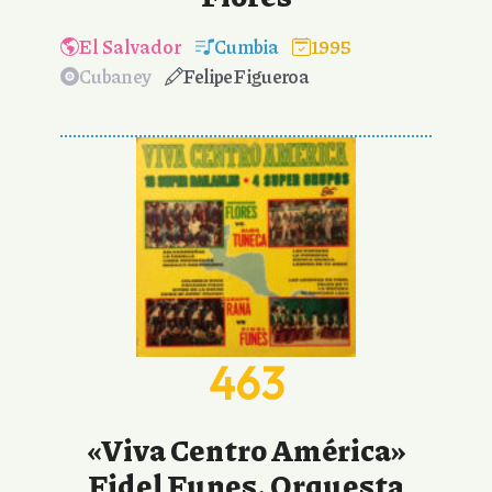
El Salvador
Cumbia
1995
Cubaney
Felipe Figueroa
463
«Viva Centro América»
Fidel Funes, Orquesta