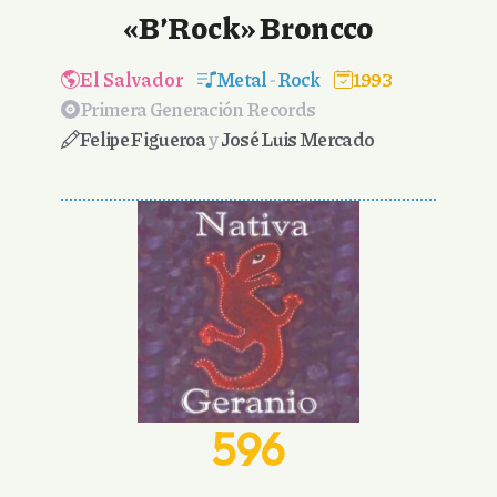
«B’Rock» Broncco
El Salvador
Metal
-
Rock
1993
Primera Generación Records
Felipe Figueroa
y
José Luis Mercado
596