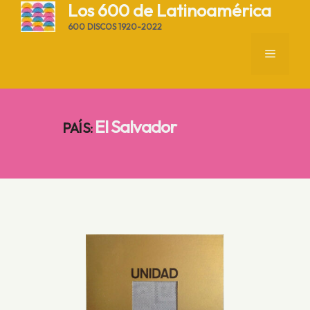
Saltar
Los 600 de Latinoamérica
al
600 DISCOS 1920-2022
contenido
MENÚ
El Salvador
PAÍS
: