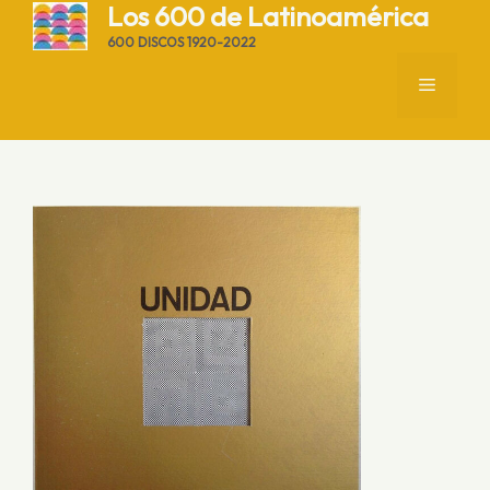
Saltar
Los 600 de Latinoamérica
al
600 DISCOS 1920-2022
contenido
MENÚ