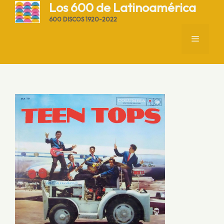
Saltar
Los 600 de Latinoamérica
al
600 DISCOS 1920-2022
contenido
MENÚ