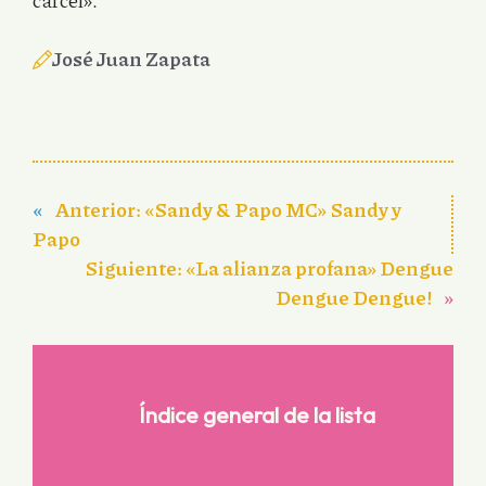
cárcel».
José Juan Zapata
«
Anterior:
«Sandy & Papo MC» Sandy y
Papo
Siguiente:
«La alianza profana» Dengue
Dengue Dengue!
»
Índice general de la lista