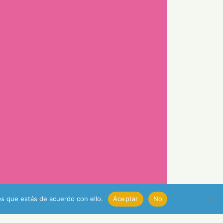
s que estás de acuerdo con ello.
Aceptar
No