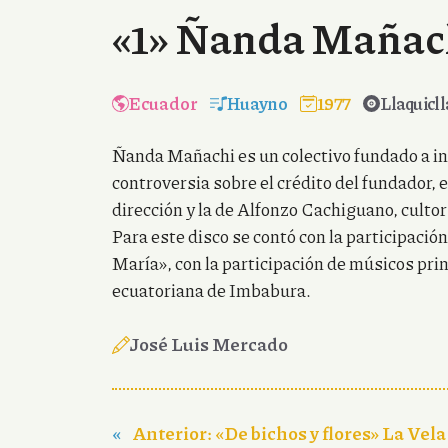
«1» Ñanda Mañac
Ecuador
Huayno
1977
Llaquicll
Ñanda Mañachi es un colectivo fundado a ini
controversia sobre el crédito del fundador,
dirección y la de Alfonzo Cachiguano, culto
Para este disco se contó con la participaci
María», con la participación de músicos pri
ecuatoriana de Imbabura.
José Luis Mercado
«
Anterior:
«De bichos y flores» La Vela