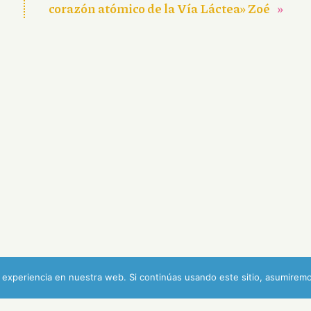
corazón atómico de la Vía Láctea» Zoé
»
experiencia en nuestra web. Si continúas usando este sitio, asumiremo