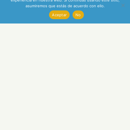
experiencia en nuestra web. Si continúas usando este sitio,
asumiremos que estás de acuerdo con ello.
Aceptar
No
Índice general de la lista