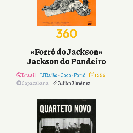
360
«Forró do Jackson»
Jackson do Pandeiro
Brasil
Baião
-
Coco
-
Forró
1956
Copacabana
Julián Jiménez