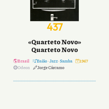
437
«Quarteto Novo»
Quarteto Novo
Brasil
Baião
-
Jazz
-
Samba
1967
Odeon
Jorge Cárcamo