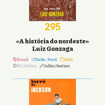
295
«A história do nordeste»
Luiz Gonzaga
Brasil
Baião
-
Forró
1955
RCA Victor
Julián Jiménez