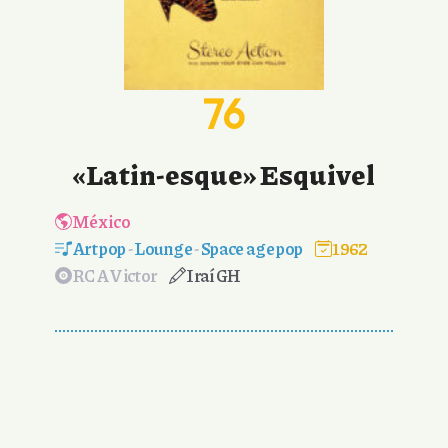
76
«Latin-esque» Esquivel
México
Art pop
-
Lounge
-
Space age pop
1962
RCA Victor
Iraí GH