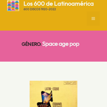
Saltar
Los 600 de Latinoamérica
al
600 DISCOS 1920-2022
contenido
MENÚ
Space age pop
GÉNERO
: