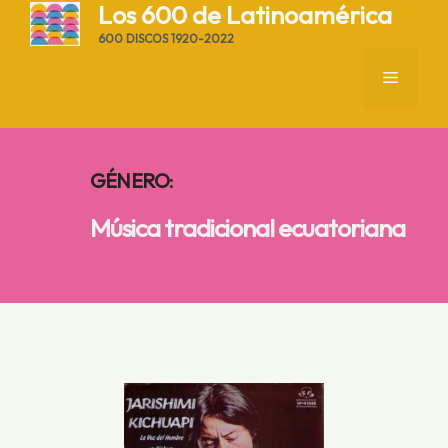
Saltar
Los 600 de Latinoamérica
al
600 DISCOS 1920-2022
contenido
MENÚ
GÉNERO
:
Música tradicional ecuatoriana