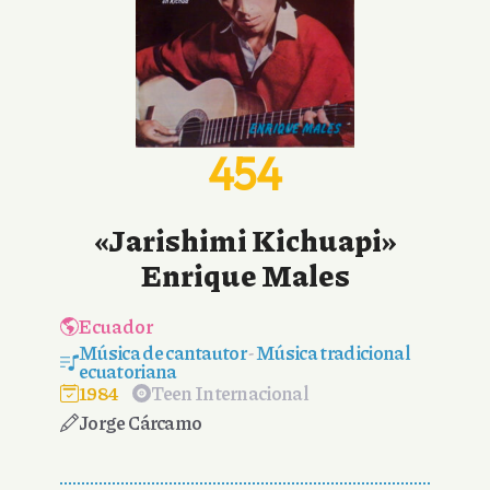
454
«Jarishimi Kichuapi»
Enrique Males
Ecuador
Música de cantautor
-
Música tradicional
ecuatoriana
1984
Teen Internacional
Jorge Cárcamo