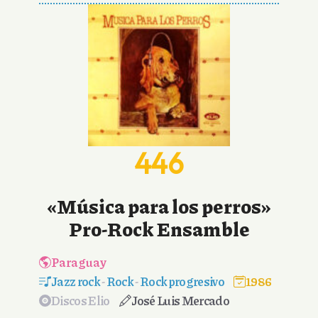
446
«Música para los perros»
Pro-Rock Ensamble
Paraguay
Jazz rock
-
Rock
-
Rock progresivo
1986
Discos Elio
José Luis Mercado