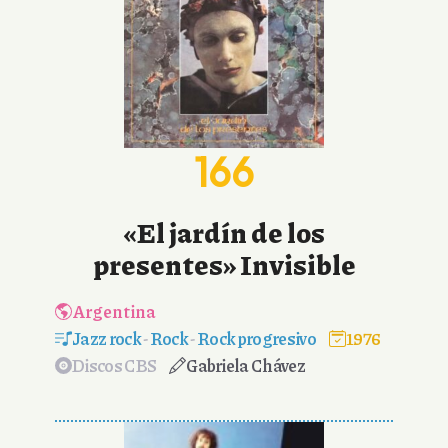
166
«El jardín de los
presentes» Invisible
Argentina
Jazz rock
-
Rock
-
Rock progresivo
1976
Discos CBS
Gabriela Chávez