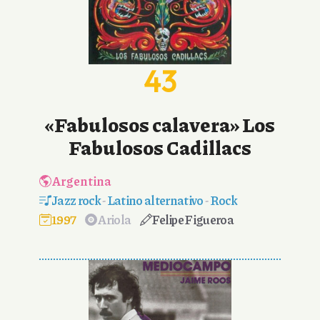
43
«Fabulosos calavera» Los
Fabulosos Cadillacs
Argentina
Jazz rock
-
Latino alternativo
-
Rock
1997
Ariola
Felipe Figueroa