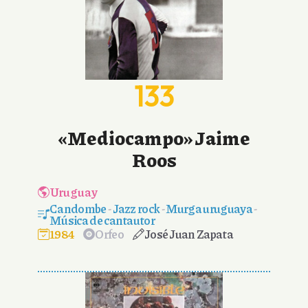
133
«Mediocampo» Jaime
Roos
Uruguay
Candombe
-
Jazz rock
-
Murga uruguaya
-
Música de cantautor
1984
Orfeo
José Juan Zapata