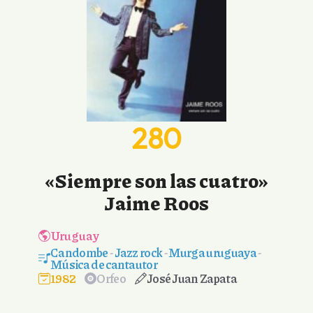
280
«Siempre son las cuatro»
Jaime Roos
Uruguay
Candombe
-
Jazz rock
-
Murga uruguaya
-
Música de cantautor
1982
Orfeo
José Juan Zapata