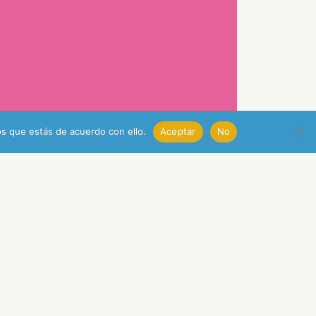
s que estás de acuerdo con ello.
Aceptar
No