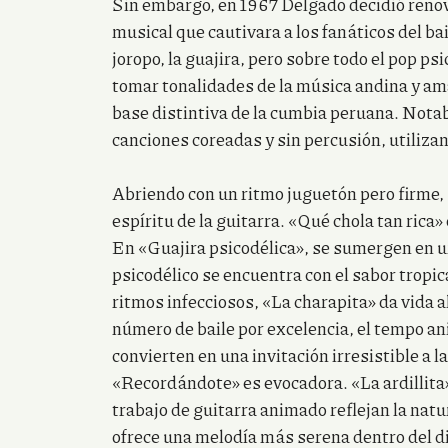
Sin embargo, en 1967 Delgado decidió renova
musical que cautivara a los fanáticos del ba
joropo, la guajira, pero sobre todo el pop psi
tomar tonalidades de la música andina y am
base distintiva de la cumbia peruana. Nota
canciones coreadas y sin percusión, utilizan
Abriendo con un ritmo juguetón pero firme, 
espíritu de la guitarra. «Qué chola tan rica»
En «Guajira psicodélica», se sumergen en un
psicodélico se encuentra con el sabor tropic
ritmos infecciosos, «La charapita» da vida a
número de baile por excelencia, el tempo an
convierten en una invitación irresistible a l
«Recordándote» es evocadora. «La ardillita»
trabajo de guitarra animado reflejan la nat
ofrece una melodía más serena dentro del di