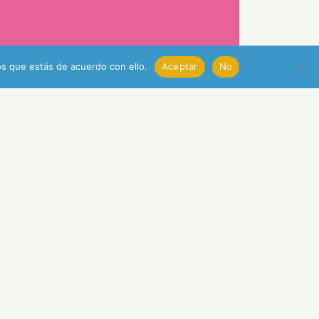
s que estás de acuerdo con ello.
Aceptar
No