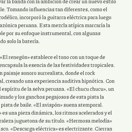
r la banda con la ambición de crear un nuevo estilo
ile. Tomando influencias tan diferentes, como el
codélico, incorporó la guitarra eléctrica para luego
azónica peruana. Esta mezcla atípica marcaría la
ble por su enfoque instrumental, con algunas
do solo la batería.
«El renegón» establece el tono con un toque de
 encapsula la esencia de las festividades tropicales.
 paisaje sonoro surrealista, donde el rock
al, creando una experiencia auditiva hipnótica. Con
l espíritu de la selva peruana. «El chucu chucu», un
imado y los ganchos pegajosos de esta pista la
a pista de baile. «El avispón» suena atemporal.
 es una pieza dinámica, los ritmos acelerados y el
uraleza juguetona de su título. «Hermosa melodía»
sco. «Descarga eléctrica» es electrizante. Cierran