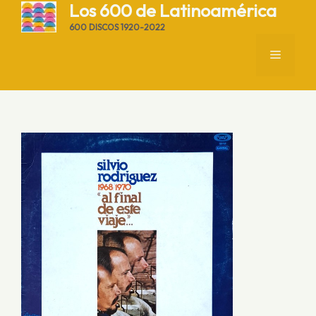
Saltar
Los 600 de Latinoamérica
al
600 DISCOS 1920-2022
contenido
MENÚ