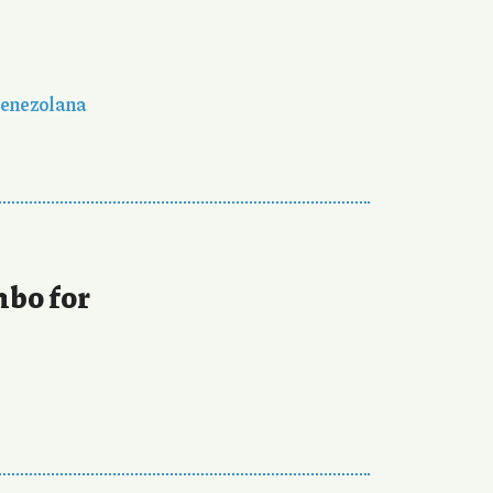
venezolana
bo for