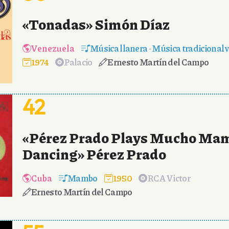
«Tonadas» Simón Díaz
Venezuela
Música llanera
-
Música tradicional 
1974
Palacio
Ernesto Martín del Campo
42
«Pérez Prado Plays Mucho Mam
Dancing» Pérez Prado
Cuba
Mambo
1950
RCA Victor
Ernesto Martín del Campo