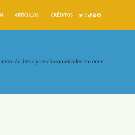
TWITTER
INSTAGRAM
TIKTOK
SPOTIFY
FACEBOOK
N
ARTÍCULOS
CRÉDITOS
cuenta de listas y reseñas musicales en redes