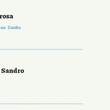
rrosa
ana
-
Zamba
» Sandro