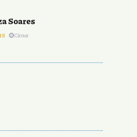
za Soares
15
Circus