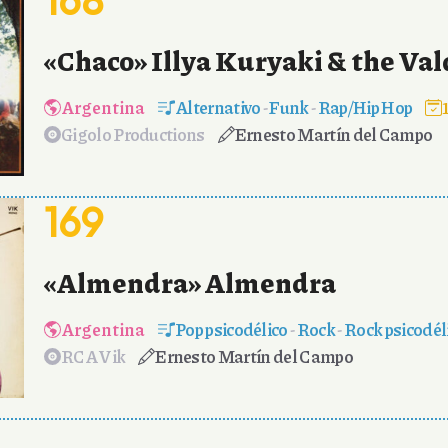
«Chaco» Illya Kuryaki & the Va
Argentina
Alternativo
-
Funk
-
Rap/Hip Hop
Gigolo Productions
Ernesto Martín del Campo
169
«Almendra» Almendra
Argentina
Pop psicodélico
-
Rock
-
Rock psicodél
RCA Vik
Ernesto Martín del Campo