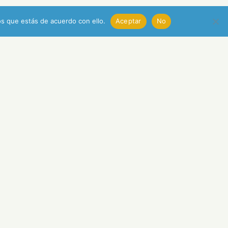
s que estás de acuerdo con ello.
Aceptar
No
américa
-
©2024 - Web:
JJZ
- Ilustración:
Freepik