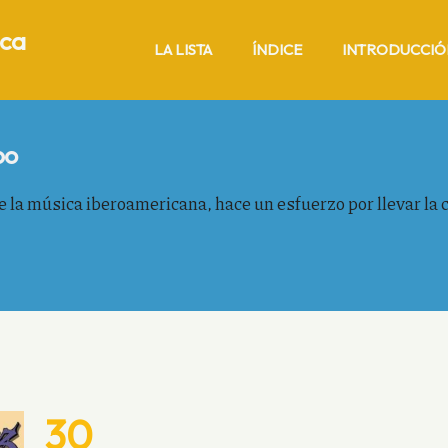
ica
LA LISTA
ÍNDICE
INTRODUCCIÓ
po
la música iberoamericana, hace un esfuerzo por llevar la 
30