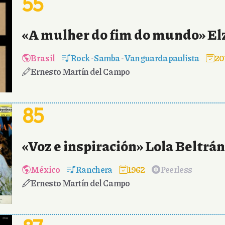
55
«A mulher do fim do mundo» El
Brasil
Rock
-
Samba
-
Vanguarda paulista
20
Ernesto Martín del Campo
85
«Voz e inspiración» Lola Beltrán
México
Ranchera
1962
Peerless
Ernesto Martín del Campo