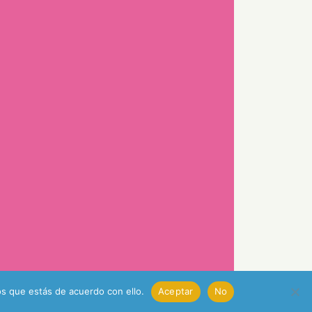
s que estás de acuerdo con ello.
Aceptar
No