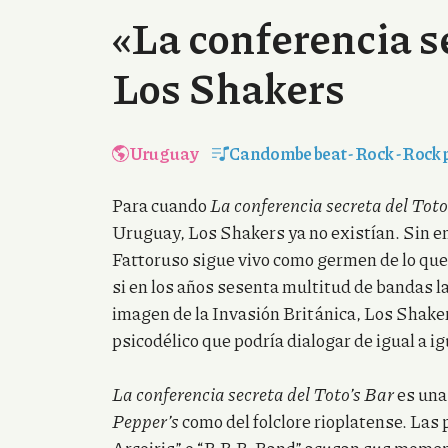
«La conferencia s
Los Shakers
Uruguay
Candombe beat
-
Rock
-
Rock 
Para cuando
La conferencia secreta del Tot
Uruguay, Los Shakers ya no existían. Sin e
Fattoruso sigue vivo como germen de lo que 
si en los años sesenta multitud de bandas l
imagen de la Invasión Británica, Los Shaker
psicodélico que podría dialogar de igual a i
La conferencia secreta del Toto’s Bar
es una 
Pepper’s
como del folclore rioplatense. Las