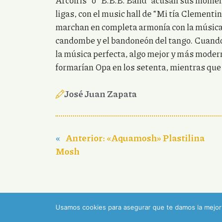
Arcoiris” o “B.B.B. Band” acusan sus mom
ligas, con el music hall de “Mi tía Clementi
marchan en completa armonía con la música 
candombe y el bandoneón del tango. Cuando
la música perfecta, algo mejor y más mode
formarían Opa en los setenta, mientras que 
José Juan Zapata
«
Anterior:
«Aquamosh» Plastilina
Mosh
Usamos cookies para asegurar que te damos la mejor 