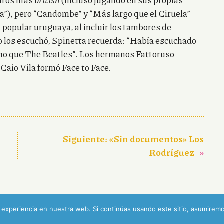
entos más
british
(incluso jugando en sus propias
na”), pero “Candombe” y “Más largo que el Ciruela”
popular uruguaya, al incluir los tambores de
 los escuchó, Spinetta recuerda: “Había escuchado
rno que The Beatles”. Los hermanos Fattoruso
Caio Vila formó Face to Face.
Siguiente:
«Sin documentos» Los
Rodríguez
»
experiencia en nuestra web. Si continúas usando este sitio, asumiremo