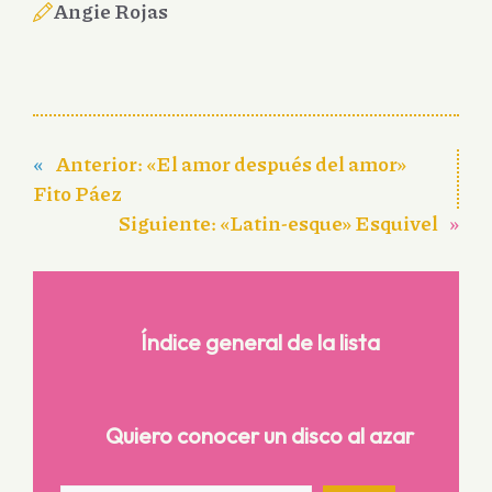
Angie Rojas
«
Anterior:
«El amor después del amor»
Fito Páez
Siguiente:
«Latin-esque» Esquivel
»
Índice general de la lista
Quiero conocer un disco al azar