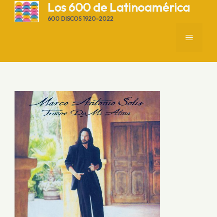
Saltar
Los 600 de Latinoamérica
al
600 DISCOS 1920-2022
contenido
MENÚ