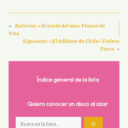
«
Anterior:
«Al norte del sur» Franco de
Vita
Siguiente:
«El folklore de Chile» Violeta
Parra
»
Índice general de la lista
Quiero conocer un disco al azar
Buscar