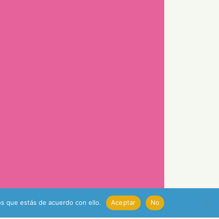
s que estás de acuerdo con ello.
Aceptar
No