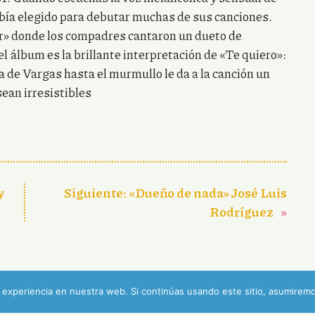
bía elegido para debutar muchas de sus canciones.
r» donde los compadres cantaron un dueto de
l álbum es la brillante interpretación de «Te quiero»:
da de Vargas hasta el murmullo le da a la canción un
sean irresistibles
y
Siguiente:
«Dueño de nada» José Luis
Rodríguez
»
experiencia en nuestra web. Si continúas usando este sitio, asumiremo