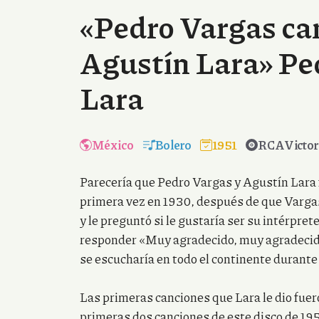
«Pedro Vargas ca
Agustín Lara» Pe
Lara
México
Bolero
1951
RCA Victor
Parecería que Pedro Vargas y Agustín Lara f
primera vez en 1930, después de que Vargas
y le preguntó si le gustaría ser su intérpret
responder «Muy agradecido, muy agradecido
se escucharía en todo el continente durante 
Las primeras canciones que Lara le dio fue
primeras dos canciones de este disco de 19