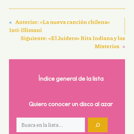
«
Anterior:
«La nueva canción chilena»
Inti-Illimani
Siguiente:
«El Juidero» Rita Indiana y los
Misterios
»
Índice general de la lista
Quiero conocer un disco al azar
Buscar