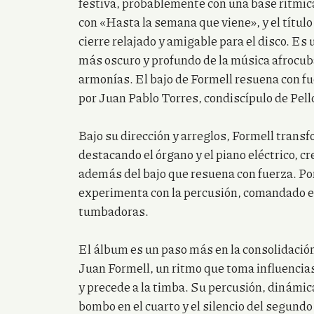
festiva, probablemente con una base rítmica
con «Hasta la semana que viene», y el títu
cierre relajado y amigable para el disco. Es
más oscuro y profundo de la música afrocuba
armonías. El bajo de Formell resuena con fu
por Juan Pablo Torres, condiscípulo de Pell
Bajo su dirección y arreglos, Formell trans
destacando el órgano y el piano eléctrico, cr
además del bajo que resuena con fuerza. Po
experimenta con la percusión, comandado el
tumbadoras.
El álbum es un paso más en la consolidación
Juan Formell, un ritmo que toma influencias
y precede a la timba. Su percusión, dinámic
bombo en el cuarto y el silencio del segund