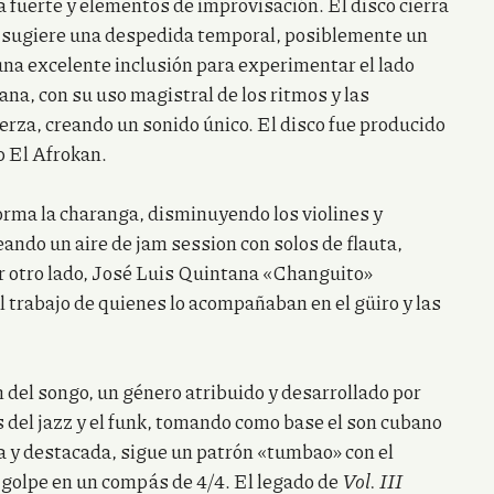
 fuerte y elementos de improvisación. El disco cierra
lo sugiere una despedida temporal, posiblemente un
 una excelente inclusión para experimentar el lado
na, con su uso magistral de los ritmos y las
erza, creando un sonido único. El disco fue producido
o El Afrokan.
forma la charanga, disminuyendo los violines y
eando un aire de jam session con solos de flauta,
r otro lado, José Luis Quintana «Changuito»
 trabajo de quienes lo acompañaban en el güiro y las
 del songo, un género atribuido y desarrollado por
 del jazz y el funk, tomando como base el son cubano
a y destacada, sigue un patrón «tumbao» con el
o golpe en un compás de 4/4. El legado de
Vol. III