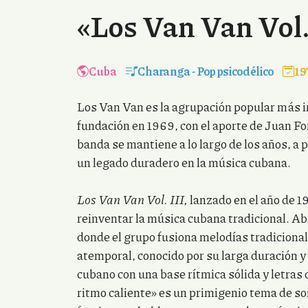
«Los Van Van Vol.
Cuba
Charanga
-
Pop psicodélico
19
Los Van Van es la agrupación popular más i
fundación en 1969, con el aporte de Juan Fo
banda se mantiene a lo largo de los años, a 
un legado duradero en la música cubana.
Los Van Van Vol. III,
lanzado en el año de 1
reinventar la música cubana tradicional. A
donde el grupo fusiona melodías tradiciona
atemporal, conocido por su larga duración y
cubano con una base rítmica sólida y letra
ritmo caliente» es un primigenio tema de so