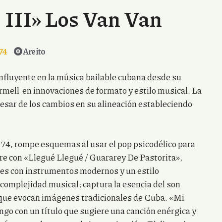
 III» Los Van Van
74
Areito
nfluyente en la música bailable cubana desde su
rmell en innovaciones de formato y estilo musical. La
pesar de los cambios en su alineación estableciendo
974, rompe esquemas al usar el pop psicodélico para
bre con «Llegué Llegué / Guararey De Pastorita»,
les con instrumentos modernos y un estilo
 complejidad musical; captura la esencia del son
s que evocan imágenes tradicionales de Cuba. «Mi
ngo con un título que sugiere una canción enérgica y