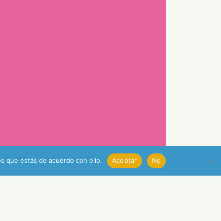
s que estás de acuerdo con ello.
Aceptar
No