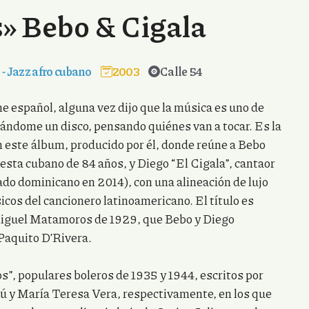
» Bebo & Cigala
z
-
Jazz afro cubano
2003
Calle 54
e español, alguna vez dijo que la música es uno de
ándome un disco, pensando quiénes van a tocar. Es la
en este álbum, producido por él, donde reúne a Bebo
uesta cubano de 84 años, y Diego “El Cigala”, cantaor
do dominicano en 2014), con una alineación de lujo
icos del cancionero latinoamericano. El título es
e Miguel Matamoros de 1929, que Bebo y Diego
 Paquito D’Rivera.
os”, populares boleros de 1935 y 1944, escritos por
ú y María Teresa Vera, respectivamente, en los que