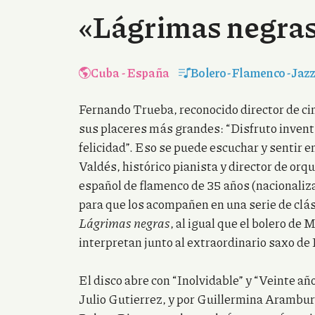
«Lágrimas negras
Cuba
-
España
Bolero
-
Flamenco
-
Jaz
Fernando Trueba, reconocido director de cin
sus placeres más grandes: “Disfruto invent
felicidad”. Eso se puede escuchar y sentir 
Valdés, histórico pianista y director de orq
español de flamenco de 35 años (nacionaliza
para que los acompañen en una serie de clás
Lágrimas negras
, al igual que el bolero d
interpretan junto al extraordinario saxo de
El disco abre con “Inolvidable” y “Veinte añ
Julio Gutierrez, y por Guillermina Arambur