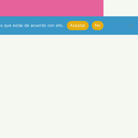
s que estás de acuerdo con ello.
Aceptar
No
américa
-
©2024 - Web:
JJZ
- Ilustración:
Freepik