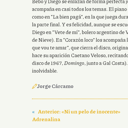
Bebo y Diego se enlazan de forma perfecta ju
acompaña en casi todos los temas. El piano 
como en “La bien pagá”, en la que juega dur
la parte final. Y es felicidad, aunque se esc
Diego en “Vete de mí”, bolero argentino de 
de Nieve). En “Corazón loco” los acompaña la
que vou te amar”, que cierra el disco, origi
hace su aparición Caetano Veloso, recitand
disco de 1967,
Domingo
, junto a Gal Costa)
inolvidable.
Jorge Cárcamo
«
Anterior:
«Ni un pelo de inocente»
Adrenalina