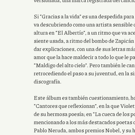
versionada, una marca registrada del canci
Si “Gracias a la vida” es una despedida par
va descubriendo como una artista sensible q
altura en “El Albertío”, a un ritmo que va ace
siente usada, a ritmo del bombo de Zapicán e
dar explicaciones, con una de sus letras má
amor que la hace maldecir a todo lo que le p
“Maldigo del alto cielo”. Pero también le can
retrocediendo el paso a su juventud, en la sir
discografía.
Este álbum es también cuestionamiento, ho
“Cantores que reflexionan”, en la que Violet
de su hermosa poesía; en “La cueca de los po
mencionando a los más destacados poetas de
Pablo Neruda, ambos premios Nobel, y su he