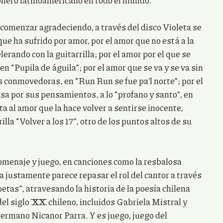
onero latinoamericano en todo el mundo.
a comenzar agradeciendo, a través del disco Violeta se
ue ha sufrido por amor, por el amor que no está a la
lerando con la guitarrilla; por el amor por el que se
n “Pupila de águila”; por el amor que se va y se va sin
s conmovedoras, en “Run Run se fue pa’l norte”; por el
asa por sus pensamientos, a lo “profano y santo”, en
ta al amor que la hace volver a sentirse inocente,
illa “Volver a los 17”, otro de los puntos altos de su
menaje y juego, en canciones como la resbalosa
a justamente parece repasar el rol del cantor a través
etas”, atravesando la historia de la poesía chilena
l siglo XX chileno, incluidos Gabriela Mistral y
rmano Nicanor Parra. Y es juego, juego del