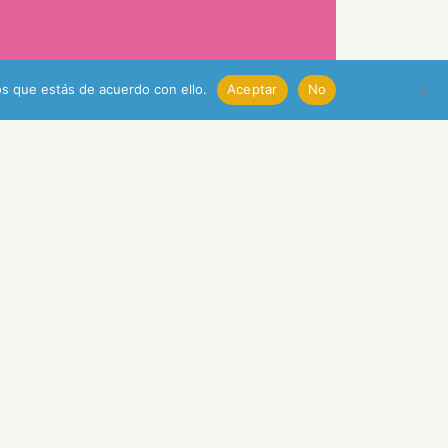
s que estás de acuerdo con ello.
Aceptar
No