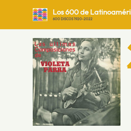
Saltar
Los 600 de Latinoamér
al
contenido
600 DISCOS 1920-2022