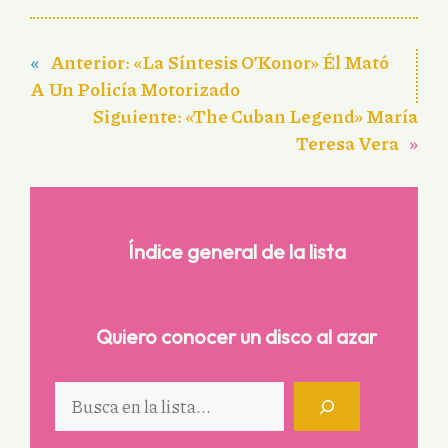
«
Anterior:
«La Síntesis O’Konor» Él Mató
A Un Policía Motorizado
Siguiente:
«The Cuban Legend» María
Teresa Vera
»
Índice general de la lista
Quiero conocer un disco al azar
Buscar