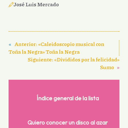
José Luis Mercado
«
Anterior:
«Caleidoscopio musical con
Toña la Negra» Toña la Negra
Siguiente:
«Divididos por la felicidad»
Sumo
»
Índice general de la lista
Quiero conocer un disco al azar