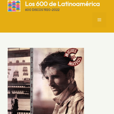
Saltar
Los 600 de Latinoamérica
al
600 DISCOS 1920-2022
contenido
MENÚ