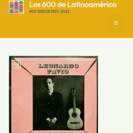
Saltar
Los 600 de Latinoamérica
al
600 DISCOS 1920-2022
contenido
MENÚ