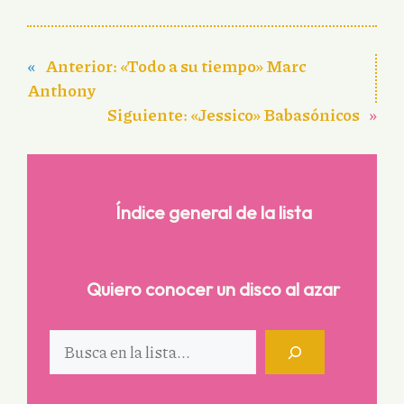
«
Anterior:
«Todo a su tiempo» Marc
Anthony
Siguiente:
«Jessico» Babasónicos
»
Índice general de la lista
Quiero conocer un disco al azar
Buscar